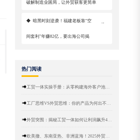
破解制造业困局，让外贸获客更简单
◆
暗黑时刻逆袭！福建老板靠“空
→
间套利”年赚82亿，要出海公司揭
热门阅读
工贸一体实操手册：从零构建海外客户池与终身利润
工厂思维VS外贸思维：你的产品为何出不了海？
外贸突围：揭秘工贸一体如何让利润飙升40%
欧美撤、东南亚热、非洲蓝海！2025外贸出海，这些“新大陆”藏着真金白银！