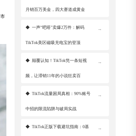
月销百万美金，四大赛道成黄金
个市
◆
一声“吧嗒”卖爆2万件：解码
→
TikTok美区磁吸充电宝的登顶
◆
颠覆认知！TikTok凭一条短视
→
频，让滞销11年的小说狂卖百
◆
TikTok流量困局真相：90%账号
→
中招的限流陷阱与破局实战
◆
TikTok正版下载避坑指南：0基
→