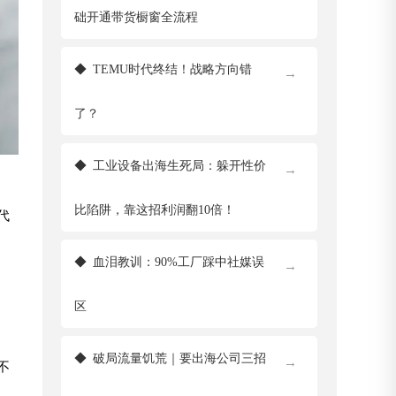
础开通带货橱窗全流程
◆
TEMU时代终结！战略方向错
→
了？
◆
工业设备出海生死局：躲开性价
→
比陷阱，靠这招利润翻10倍！
代
◆
血泪教训：90%工厂踩中社媒误
→
区
◆
破局流量饥荒｜要出海公司三招
→
不