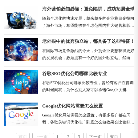
重要工具。据统计，全球每月使用谷歌搜索的用户超
过70亿次，这也说明了谷歌搜索引擎在互联网领域
海外营销必知必懂：避免陷阱，成功拓展全球
中的绝对地位。所以，对于企业而言，拥有一个在谷
随着全球化的快速发展，越来越多的企业将目光投向
歌搜索结果页面中排名靠前的网站非常重要，因为这
了海外市场，希望能够在全球范围内扩大销售和影响
意味着更多的流量、更高的知名度、更多的销售
力。然而，海外营销并不是一件简单的事情，其中包
机......
含着许多值得注意的陷阱和雷区。一、选择合作对象
老外眼中的优秀独立站，都具备了这些特征！
的雷区1. 关注粉丝数一些网红为了追求更高的粉丝
在国际市场竞争激烈的今天，外贸企业要想获得更好
数，可能会采用不正当手段，如利用诱导、黑产托粉
的发展机会，必须拥有一个好的国外独立站。然而，
等方式来人造粉丝，使得他们的实际影响力大大......
如何打造一个让老外眼前一亮的外贸网站呢？我们根
据多年累积的经验告诉你！01快速加载网页加载速
谷歌SEO优化公司哪家比较专业
度对于用户体验至关重要，尤其是在外贸领域，时间
谷歌SEO优化公司哪家比较专业，曾经有客户在咨询
就是金钱。据国际标准，网站的平均打开时间不得超
的时候问我，为什么别人家可以承诺Google关键词
过1秒钟。因此，外贸站点在设计和代码方面都必......
SEO优化的排名和效果，你深究一下就会发现问题，
人家承诺的是上词量，并非是指定的词，承诺收录
Google优化网站需要怎么设置
量，这个更简单了，Google的收录比百度还要快。
Google优化网站需要怎么设置，有很多客户都在问
只要内容没有问题。就连阿里巴巴也在做谷歌推广，
我，谷歌关键词优化推广到底怎么做效果会比较好？
这也证明了无论多么强大的企业，都需......
其实我个人觉得相对而言，只要你认真做内容和优
化，付出的精力多Google上的排名和效果是能看得
首页
上一页
1
2
3
下一页
末页