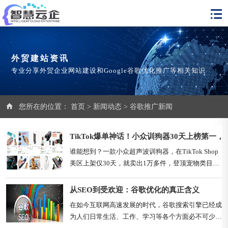
外贸建站资讯
专业分享外贸企业网站建设和Google谷歌优化推广等相关知识
您所在的位置：
首页
>
新闻动态
>
谷歌推广新闻
TikTok爆单神话！小众训狗器30天上榜第一，狂
谁能想到？一款小众超声波训狗器，在TikTok Shop
美区上架仅30天，就卖出1万多件，登顶宠物类目销
量榜一，预估销售额达19.32万美元（折合人民币
135.54万元），没有蛰伏期，直接爆火！这款训狗器
从SEO到受欢迎：谷歌优化的真正含义
精准踩中宠物主痛点，利用专属超声波频率，只约束
在如今互联网高速发展的时代，谷歌搜索引擎已经成
狗狗、不干扰人类，轻松解决狗狗狂吠、乱跑等问
为人们日常生活、工作、学习等各个方面必不可少的
题，契合素质养狗理念。同时......