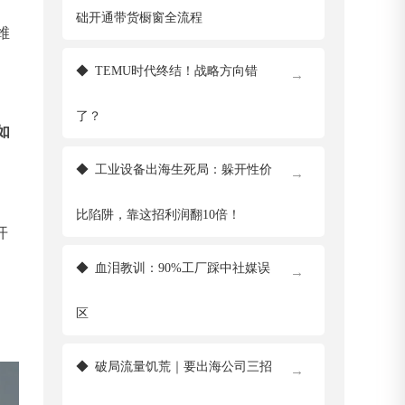
础开通带货橱窗全流程
维
◆
TEMU时代终结！战略方向错
→
了？
如
◆
工业设备出海生死局：躲开性价
→
比陷阱，靠这招利润翻10倍！
开
◆
血泪教训：90%工厂踩中社媒误
→
区
◆
破局流量饥荒｜要出海公司三招
→