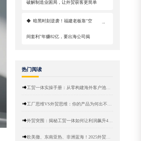
破解制造业困局，让外贸获客更简单
◆
暗黑时刻逆袭！福建老板靠“空
→
间套利”年赚82亿，要出海公司揭
热门阅读
工贸一体实操手册：从零构建海外客户池与终身利润
工厂思维VS外贸思维：你的产品为何出不了海？
外贸突围：揭秘工贸一体如何让利润飙升40%
欧美撤、东南亚热、非洲蓝海！2025外贸出海，这些“新大陆”藏着真金白银！