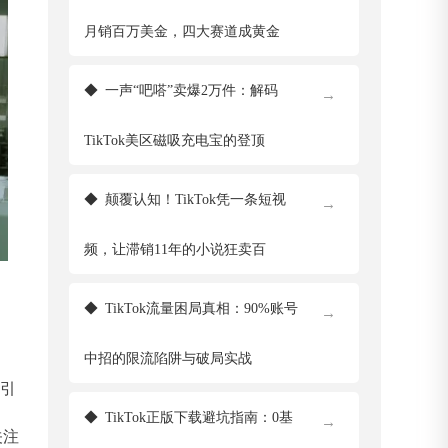
月销百万美金，四大赛道成黄金
◆
一声“吧嗒”卖爆2万件：解码
→
TikTok美区磁吸充电宝的登顶
◆
颠覆认知！TikTok凭一条短视
→
频，让滞销11年的小说狂卖百
◆
TikTok流量困局真相：90%账号
→
中招的限流陷阱与破局实战
连引
◆
TikTok正版下载避坑指南：0基
→
关注