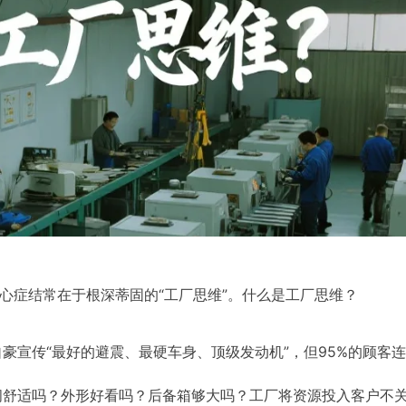
核心症结常在于根深蒂固的“工厂思维”。什么是工厂思维？
豪宣传“最好的避震、最硬车身、顶级发动机”，但95%的顾客
间舒适吗？外形好看吗？后备箱够大吗？工厂将资源投入客户不