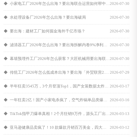
◆
小家电工厂2026年怎么出海？要出海联合运营如何帮中小工厂拿下埃及首单
2026-07-30
◆
水处理设备厂2026年怎么出海？要出海破局
2026-07-30
◆
要出海：建材工厂如何掘金海外千亿市场？
2026-07-30
◆
滤清器工厂2026年怎么出海？要出海拆解内卷9%净利后的低成本突围路径
2026-07-30
◆
幕墙预埋件工厂2026年怎么获客？大匠机械用要出海联营破解"不会社媒、不会跟进"两大死穴
2026-07-30
◆
传统工厂2026年怎么低成本出海？要出海「外贸联营2.0」用"风险共担、成交分润"重构出海逻辑
2026-07-29
◆
半年狂卖3545万，3个月登顶Top1，国产女装数据太炸裂了！
2026-03-17
◆
一年狂卖2亿！国产小家电杀疯了，空气炸锅单品类爆销100万台！
2026-03-16
◆
TikTok指甲刀爆单真相！2个月狂销9万件，源头工厂出海可照搬
2026-03-13
◆
亚马逊健康品卖疯了！10 款爆款月销百万美金，四大赛道成黄金风口
2026-03-12