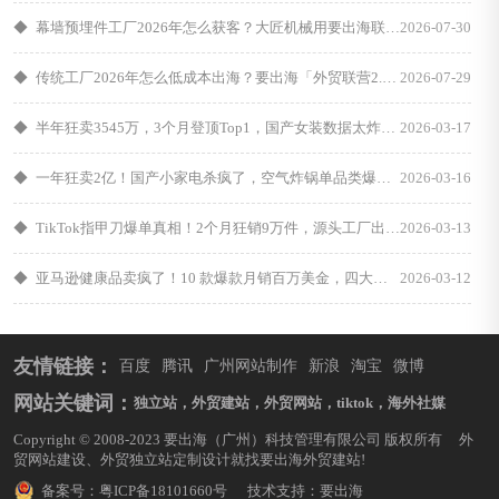
◆
幕墙预埋件工厂2026年怎么获客？大匠机械用要出海联营破解"不会社媒、不会跟进"两大死穴
2026-07-30
◆
传统工厂2026年怎么低成本出海？要出海「外贸联营2.0」用"风险共担、成交分润"重构出海逻辑
2026-07-29
◆
半年狂卖3545万，3个月登顶Top1，国产女装数据太炸裂了！
2026-03-17
◆
一年狂卖2亿！国产小家电杀疯了，空气炸锅单品类爆销100万台！
2026-03-16
◆
TikTok指甲刀爆单真相！2个月狂销9万件，源头工厂出海可照搬
2026-03-13
◆
亚马逊健康品卖疯了！10 款爆款月销百万美金，四大赛道成黄金风口
2026-03-12
友情链接：
百度
腾讯
广州网站制作
新浪
淘宝
微博
网站关键词：
独立站，
外贸建站，
外贸网站，
tiktok，
海外社媒
Copyright © 2008-2023 要出海（广州）科技管理有限公司 版权所有 外
贸网站建设、外贸独立站定制设计就找要出海外贸建站!
备案号：
粤ICP备18101660号
技术支持：
要出海