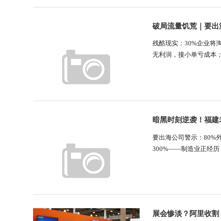
破局流量饥荒｜要出
残酷现实：30%企业将
无利润，接小单亏成本
独立站=印钞机？血泪
主引流能力警醒：......
暗黑时刻逆袭！福建
要出海公司警示：80%
300%——制造业正经历
嫁接” 的降维打击！一
饱和的超市模式......
展会惨淡？阿里收割