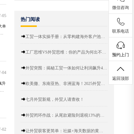
微信咨询
7-05
热门阅读
大单
联系电话
：
工贸一体实操手册：从零构建海外客户池与终身利润
自
工厂思维VS外贸思维：你的产品为何出不了海？
预约上门
外贸突围：揭秘工贸一体如何让利润飙升40%
7-04
返回顶部
飙升
欧美撤、东南亚热、非洲蓝海！2025外贸出海，这些“新大陆”藏着真金白银！
文化
国内
七月外贸新规，外贸人请查收！
外贸闭环作战：从尾款避险到退税13%的跨境要出海攻略
7-02
让外贸获客更简单：社媒+海关数据的黄金组合