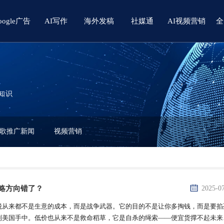
oogle广告
AI写作
海外发稿
社媒通
AI视频营销
全
知识
歌推广新闻
视频营销
战略方向错了？
2025-0
税从来都不是生意的成本，而是战争武器。它的目的不是让你多掏钱，而是要掐
到美国手中。低价也从来不是救命稻草，它是自杀的绳索——便宜货撑不起未来