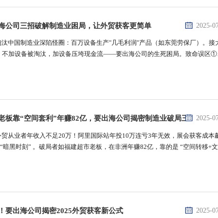
海公司三招破解制造业困局，让外贸获客更简单
2025-0
淘汰中国制造业深陷怪圈：百万设备生产"几毛利润"产品（如东莞劳保厂）。接
；不加设备被淘汰，加设备压垮现金流——要出海公司的生死困局。致命误区①
案例：某老板砸百万建站却零成交本质缺陷：独立站无平台规则/客服支持，全靠
老板靠“空间套利”年赚82亿，要出海公司揭密制造业破局三式
2025-0
外贸从业者年收入不足20万！阿里国际站年投10万连亏3年无效，展会获客成本
 “暗黑时刻” 。破局者如福建超市老板，在非洲年赚82亿，靠的是 “空间转移+
、空间套利：把“过剩产能”变成“稀缺资源”案例启示：福建超市非洲神话：转移
！要出海公司揭密2025外贸获客新公式
2025-0