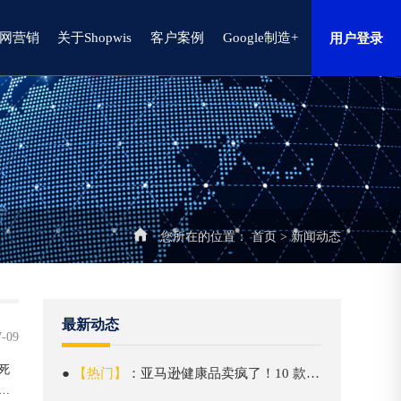
网营销
关于Shopwis
客户案例
Google制造+
用户登录
您所在的位置：
首页
>
新闻动态
最新动态
7-09
死
●
【热门】
：亚马逊健康品卖疯了！10 款爆款月销百万美金，四大赛道成黄金风口
，