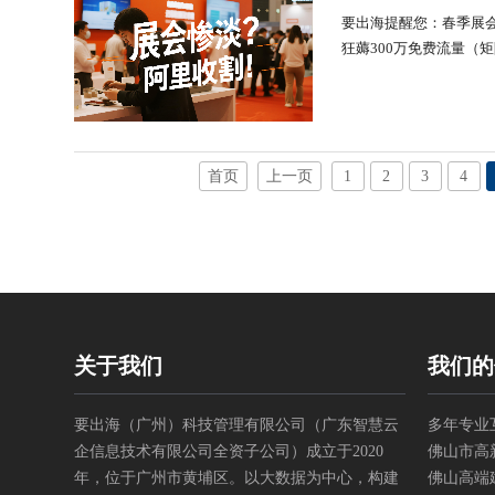
要出海提醒您：春季展会
狂薅300万免费流量（
“烧钱换询盘”的困局，
式某客户通过 “TikT......
首页
上一页
1
2
3
4
关于我们
我们的
要出海（广州）科技管理有限公司（广东智慧云
多年专业
企信息技术有限公司全资子公司）成立于2020
佛山市高
年，位于广州市黄埔区。以大数据为中心，构建
佛山高端