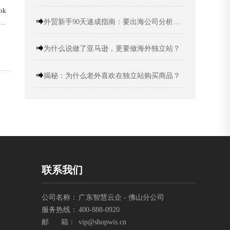
k
外贸新手90天速成指南：要出海公司分析+精准定位
破
金公
为什么说做了亚马逊，更要做海外独立站？
揭秘：为什么老外喜欢在独立站购买商品？
联系我们
公司名称：
广东智慧云企 - 佛山分公司
服务热线：
400-888-0920
邮 箱：
vip@shopwis.cn