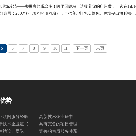
现场冷清——参展商比观众多！阿里国际站一边收着你的广告费，一边在TikTo
矩阵账号：200万粉+70万粉+9万粉），再把客户打包卖给你。跨境要出海必须打
重构线上线下融合的流量主权体系！一、展会重生术：线上种草+线下收割的黄
5
6
7
8
9
10
11
下一页
末页
优势
互联网服务经验
高新技术企业证书
新技术企业证书
具有完备的项目管理
建站设计团队
完善的售后服务体系