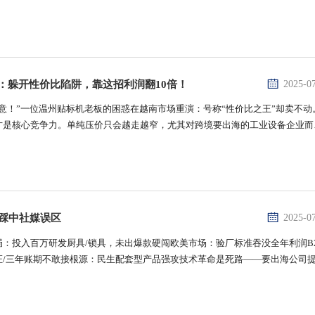
。以TEMU为代表的玩家时代已经结束。去全球化从2017年就开始了，区域化
平等，谁会被......
：躲开性价比陷阱，靠这招利润翻10倍！
2025-0
意！”一位温州贴标机老板的困惑在越南市场重演：号称“性价比之王”却卖不动
才是核心竞争力。单纯压价只会越走越窄，尤其对跨境要出海的工业设备企业而
高！破局案例：广州某贴标机厂在越南医药风口期，针对药厂特殊需求升级设备
MP认证结果：溢......
厂踩中社媒误区
2025-0
：投入百万研发厨具/锁具，未出爆款硬闯欧美市场：验厂标准吞没全年利润B
证/三年账期不敢接根源：民生配套型产品强攻技术革命是死路——要出海公司
素（附实操案例）1. 天时：政策红利+习惯微创新埃及锁具翻身仗：当地政府
尼......