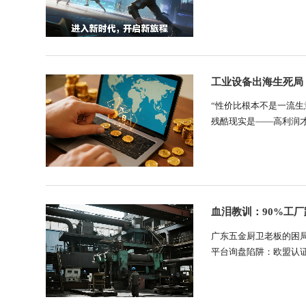
只会让外贸企业越陷越深
是现实选择。当未来世界不再
工业设备出海生死局
“性价比根本不是一流生
残酷现实是——高利润
言，全球价格战风险极
提升视觉定位精度通过越南G
血泪教训：90%工
广东五金厨卫老板的困局
平台询盘陷阱：欧盟认
您：需另辟蹊径破局三要
60万套新房政策  清空库存印