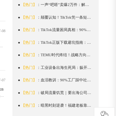
才
●
【热门】
：一声“吧嗒”卖爆2万件：解码TikTok美区磁吸充电宝的登顶之路
●
【热门】
：颠覆认知！TikTok凭一条短视频，让滞销11年的小说狂卖百万册，出海品牌必抄
●
【热门】
：TikTok流量困局真相：90%账号中招的限流陷阱与破局实战
7-08
。
●
【热门】
：TikTok正版下载避坑指南：0基础开通带货橱窗全流程
：
●
【热门】
：TEMU时代终结！战略方向错了？
●
【热门】
：工业设备出海生死局：躲开性价比陷阱，靠这招利润翻10倍！
●
【热门】
：血泪教训：90%工厂踩中社媒误区
7-07
2B
●
【热门】
：破局流量饥荒｜要出海公司三招破解制造业困局，让外贸获客更简单
提醒
年建
●
【热门】
：暗黑时刻逆袭！福建老板靠“空间套利”年赚82亿，要出海公司揭密制造业破局三式