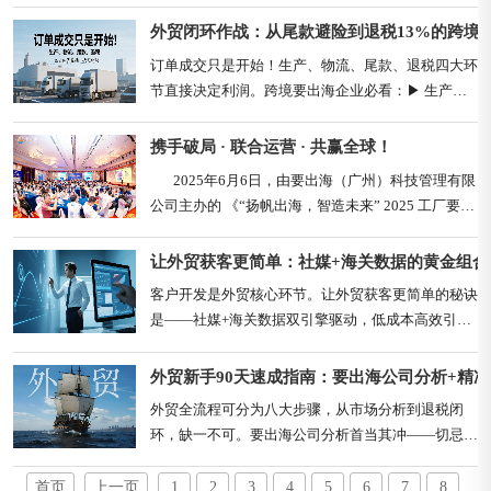
民共和国海关总署和厄瓜多尔国家海关总署关于中国
海关企业信用管理制度与厄瓜多尔海关 “经认证的经
外贸闭环作战：从尾款避险到退税13%的跨境
营者” 制度互认的安排》自 2025 年 7 月 1 日起正式
订单成交只是开始！生产、物流、尾款、退税四大环
实施。中厄海关相互认可对方的 AEO 企业，双方......
节直接决定利润。跨境要出海企业必看：▶ 生产管
理铁律供应链筛选：隐瞒订单量（太小被拒/太大易
被跳单）合同必含：质量标准/交货时间/违约条款
携手破局 · 联合运营 · 共赢全球！
（案例：某工厂延迟交货致客户索赔$20万）▶ 物流
       2025年6月6日，由要出海（广州）科技管理有限
防坑指南发货前3确认：产品质量达标包装贴标合规
公司主办的 《“扬帆出海，智造未来” 2025 工厂要出
检测证书齐全核心凭证：提单正本（尾款结清......
海全域社媒获客峰会暨要出海品牌发布会》在广州圆
满落幕。本次峰会聚焦国内企业“内卷困局”与“出海
让外贸获客更简单：社媒+海关数据的黄金组合
机遇”，吸引超300位制造业、外贸企业代表共聚，
客户开发是外贸核心环节。让外贸获客更简单的秘诀
围绕“企业出海破局路径”“联合运营模式优势”“全球
是——社媒+海关数据双引擎驱动，低成本高效引
市场拓展策......
流！▶ 社媒获客实战公式视频结构：前5秒产品展示
中间卖点解析工厂实拍实力证明小批量/定制等优势
外贸新手90天速成指南：要出海公司分析+精
收尾流量裂变：日更1-1.5分钟视频单条破万播放立
外贸全流程可分为八大步骤，从市场分析到退税闭
刻投¥500-1000广告撬动50万曝光转化10-20订单
环，缺一不可。要出海公司分析首当其冲——切忌跟
（1%转化率）案例：某新手靠......
风选品或盲目选择目标国！需通过三重数据验证：1. 
贸易数据来源联合国商品贸易数据库：输入HS编码
首页
上一页
1
2
3
4
5
6
7
8