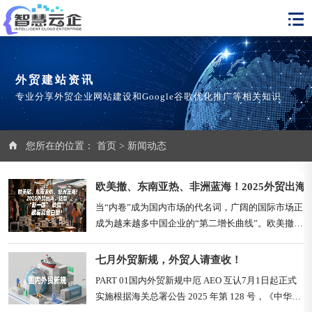
外贸建站资讯
专业分享外贸企业网站建设和Google谷歌优化推广等相关知识
您所在的位置：
首页
>
新闻动态
欧美撤、东南亚热、非洲蓝海！2025外贸出海
当“内卷”成为国内市场的代名词，广阔的国际市场正
成为越来越多中国企业的“第二增长曲线”。欧美撤离
留下真空、东南亚制造热度不减、非洲蓝海潜力待
挖...但机遇与挑战并存！避开“内卷”陷阱，找准发力
七月外贸新规，外贸人请查收！
点，才是制胜关键。这篇硬核指南，帮你拨开迷雾！
PART 01国内外贸新规中厄 AEO 互认7月1日起正式
一、 俄罗斯：欧美撤离后的“真空金矿”巨大缺口： 
实施根据海关总署公告 2025 年第 128 号，《中华人
欧美企业撤离，给俄罗斯市场留下了......